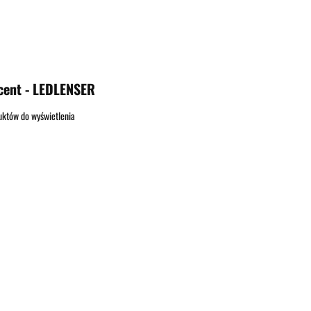
OOR
STRZELECTWO
SPRZĘT I WYPOSAŻENIE
SAMOOBRONA
SURVIVAL
cent - LEDLENSER
uktów do wyświetlenia