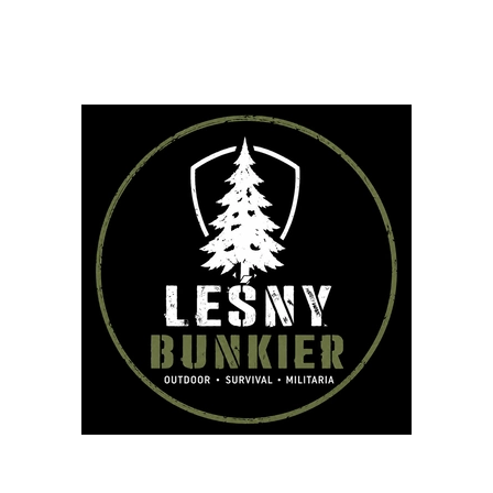
PLECAKI
TORBY
OUTDOOR
STRZELECTWO
SPRZĘT I W
VIVAL
AKCESORIA
BESTSELLERY
NOWOŚCI