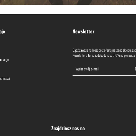
cje
Newsletter
Bądź zawsze na bieżąco z ofertą naszego sklepu, zapi
Newslettera teraz i zdobądź rabat 10% na pierwsze
lamacje
watności
Znajdziesz nas na