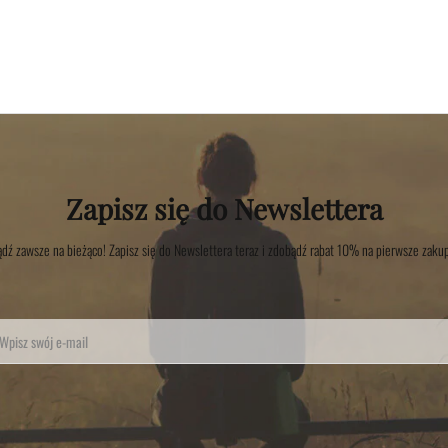
Zapisz się do Newslettera
dź zawsze na bieżąco! Zapisz się do Newslettera teraz i zdobądź rabat 10% na pierwsze zaku