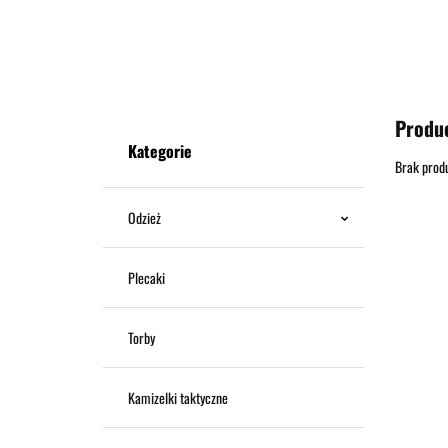
ODZIEŻ
BUTY
PLECAKI
TORBY
OUTD
Produ
Kategorie
Brak prod
Odzież
Plecaki
Torby
Kamizelki taktyczne