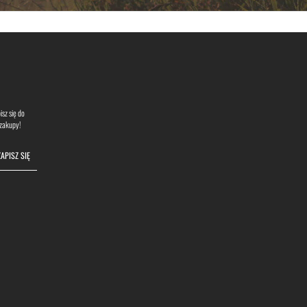
sz się do
 zakupy!