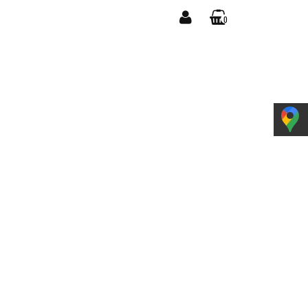
0
YPOSAŻENIE
Zaloguj się
Koszyk jest pusty
Zarejestruj się
Dodaj zgłoszenie
Zgody cookies
x
Do bezpłatnej dostawy brakuje
-,--
DARMOWA DOSTAWA!
Suma
0,00 zł
Cena uwzględnia rabaty