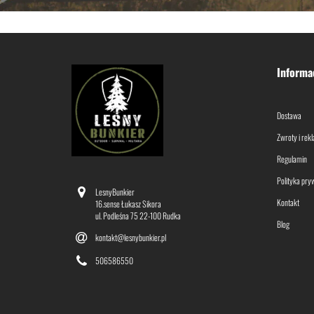
Informa
Dostawa
Zwroty i rek
Regulamin
Polityka pry
LesnyBunkier
Kontakt
16.sense Łukasz Sikora
ul. Podleśna 75 22-100 Rudka
Blog
kontakt@lesnybunkier.pl
506586550