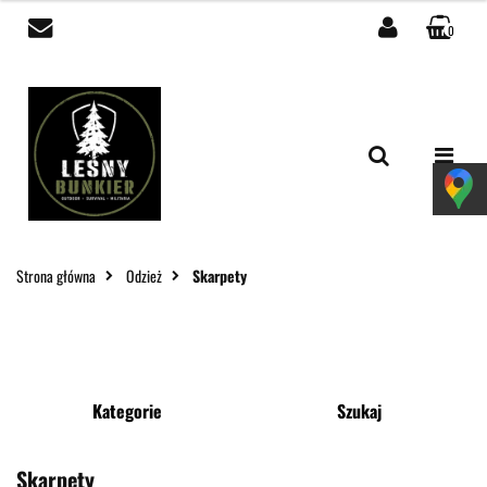
0
Zaloguj się
Zarejestruj się
Dodaj zgłoszenie
Zgody cookies
Strona główna
Odzież
Skarpety
Kategorie
Szukaj
Skarpety