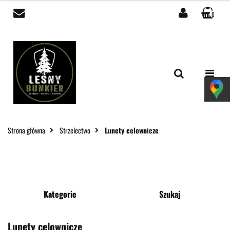
0
Zaloguj się
Zarejestruj się
Dodaj zgłoszenie
Zgody cookies
Strona główna
Strzelectwo
Lunety celownicze
Kategorie
Szukaj
Lunety celownicze