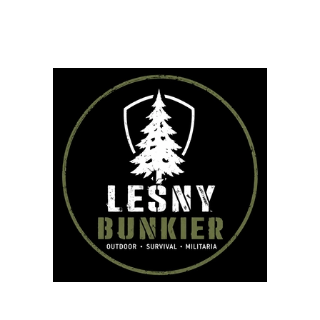
PLECAKI
TORBY
OUTDOOR
STRZELECTWO
SPRZĘT I W
VIVAL
AKCESORIA
BESTSELLERY
NOWOŚCI