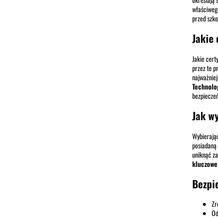
właściwego
przed szko
Jakie 
Jakie certy
przez te p
najważniej
Technolo
bezpieczeń
Jak wy
Wybierają
posiadaną 
uniknąć za
kluczowe
Bezpi
Zr
Od