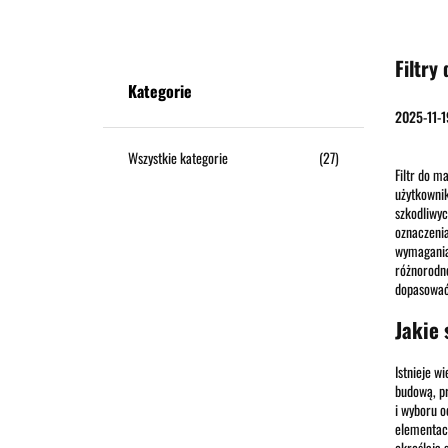
ODZIEŻ
BUTY
PLECAKI
TORBY
OUTD
Filtry
Kategorie
2025-11-1
Wszystkie kategorie
(27)
Filtr do m
użytkownik
szkodliwyc
oznaczenia
wymagania 
różnorodno
dopasować 
Jakie 
Istnieje w
budową, pr
i wyboru o
elementach
określają 