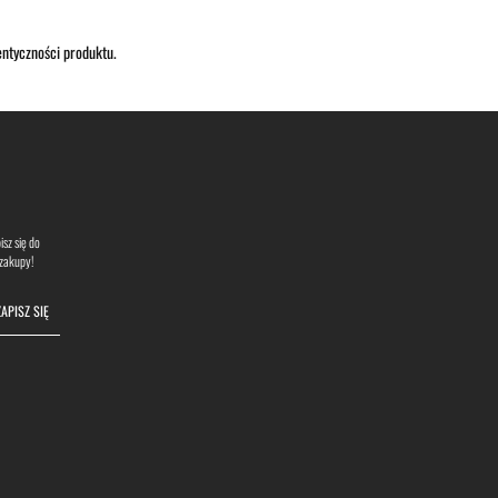
ntyczności produktu.
sz się do
 zakupy!