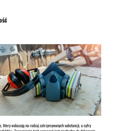
AKCESORIA
BESTSELLERY
NOWOŚCI
ość
 litery wskazują na rodzaj zatrzymywanych substancji, a cyfry
roduktów. Zrozumienie tych oznaczeń jest niezbędne do dokonania