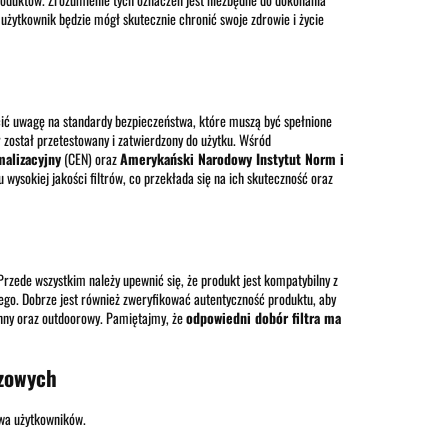
użytkownik będzie mógł skutecznie chronić swoje zdrowie i życie
ić uwagę na standardy bezpieczeństwa, które muszą być spełnione
r został przetestowany i zatwierdzony do użytku. Wśród
alizacyjny
(CEN) oraz
Amerykański Narodowy Instytut Norm i
ysokiej jakości filtrów, co przekłada się na ich skuteczność oraz
rzede wszystkim należy upewnić się, że produkt jest kompatybilny z
ego. Dobrze jest również zweryfikować autentyczność produktu, aby
onny oraz outdoorowy. Pamiętajmy, że
odpowiedni dobór filtra ma
azowych
twa użytkowników.