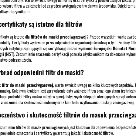
 wyboru filtra w zależności od zagrożeń występujących w danym środowisku. Dzięki temu 
dliwymi czynnikami.
certyfikaty są istotne dla filtrów
fikaty są istotne dla
filtrów do maski przeciwgazowej
? Przede wszystkim warto zwróc
rodukty. Certyfikaty wydawane przez odpowiednie organizacje świadczą o tym, że dany filt
szych instytucji zajmujących się certyfikacją można wymienić
Europejski Komitet Norm
gii
(NIST). Zrozumienie znaczenia certyfikacji pozwala użytkownikom na dokonanie wyboru w
stwo podczas użycia.
brać odpowiedni filtr do maski?
c
filtr do maski przeciwgazowej
, warto zwrócić uwagę na kilka kluczowych aspektów. P
maską. Kolejnym krokiem jest sprawdzenie daty ważności filtra oraz jego stanu techniczn
kupu podróbki. Filtry można nabyć w specjalistycznych sklepach oferujących sprzęt ochr
 znaczenie
dla skuteczności ochrony oraz komfortu użytkowania maski przeciwgazowej.
eczeństwo i skuteczność filtrów do masek przeciwg
ozumienie filtrów do masek przeciwgazowych jest kluczowe dla zapewnienia bezpieczeńs
powiednie oznaczenia i certyfikaty gwarantują jakość i skuteczność filtrów.