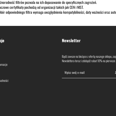
żnorodność filtrów pozwala na ich dopasowanie do specyficznych zagrożeń.
uczowe certyfikaty pochodzą od organizacji takich jak CEN i NIST.
bór odpowiedniego filtra wymaga uwzględnienia kompatybilności, daty ważności oraz aute
cje
Newsletter
Bądź zawsze na bieżąco z ofertą naszego sklepu, zapi
Newslettera teraz i zdobądź rabat 10% na pierwsze
lamacje
watności