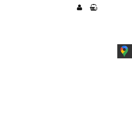
0
YPOSAŻENIE
Zaloguj się
Koszyk jest pusty
Zarejestruj się
Dodaj zgłoszenie
Zgody cookies
x
Do bezpłatnej dostawy brakuje
-,--
DARMOWA DOSTAWA!
Suma
0,00 zł
Cena uwzględnia rabaty