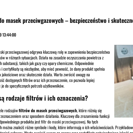
OOR
STRZELECTWO
SPRZĘT I WYPOSAŻENIE
SAMOOBRONA
SURVIVAL
 do masek przeciwgazowych – bezpieczeństwo i skuteczn
9 13:44:00
aski przeciwgazowej odgrywa kluczową rolę w zapewnieniu bezpieczeństwa
ów w różnych sytuacjach. Działa na zasadzie oczyszczania powietrza z
h substancji, takich jak gazy czy opary chemiczne. Odpowiednie
 i certyfikaty są niezbędne, aby mieć pewność, że dany produkt spełnia
jakościowe oraz skutecznie działa. Warto zwrócić uwagę na
ść dostępnych filtrów oraz ich przeznaczenie, co pozwala lepiej
je do specyficznych potrzeb użytkowników.
są rodzaje filtrów i ich oznaczenia?
iele rodzajów
filtrów do masek przeciwgazowych
, które różnią się
zeznaczeniem oraz sposobem działania. Kluczowy dla zrozumienia funkcji
dpowiedniego produktu jest
filtr do maski przeciwgazowej
. Na tych
 można znaleźć różne symbole i kody, które informują o ich właściwościach. Przykładowo,
stopień ochrony. Warto zwrócić uwagę na normy oraz certyfikaty potwierdzające jakość p