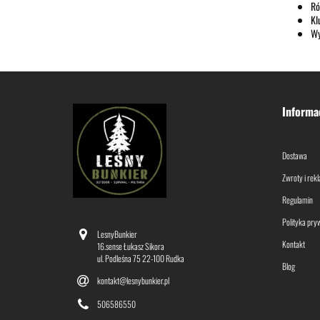
Ró
Kl
Wy
Informa
Dostawa
Zwroty i rek
Regulamin
Polityka pry
LesnyBunkier
Kontakt
16.sense Łukasz Sikora
ul. Podleśna 75 22-100 Rudka
Blog
kontakt@lesnybunkier.pl
506586550