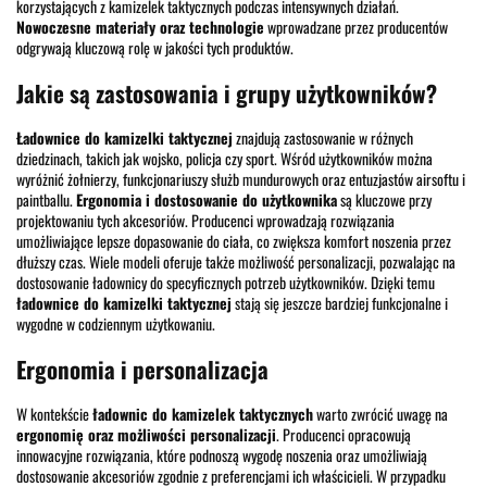
korzystających z kamizelek taktycznych podczas intensywnych działań.
Nowoczesne materiały oraz technologie
wprowadzane przez producentów
odgrywają kluczową rolę w jakości tych produktów.
Jakie są zastosowania i grupy użytkowników?
Ładownice do kamizelki taktycznej
znajdują zastosowanie w różnych
dziedzinach, takich jak wojsko, policja czy sport. Wśród użytkowników można
wyróżnić żołnierzy, funkcjonariuszy służb mundurowych oraz entuzjastów airsoftu i
paintballu.
Ergonomia i dostosowanie do użytkownika
są kluczowe przy
projektowaniu tych akcesoriów. Producenci wprowadzają rozwiązania
umożliwiające lepsze dopasowanie do ciała, co zwiększa komfort noszenia przez
dłuższy czas. Wiele modeli oferuje także możliwość personalizacji, pozwalając na
dostosowanie ładownicy do specyficznych potrzeb użytkowników. Dzięki temu
ładownice do kamizelki taktycznej
stają się jeszcze bardziej funkcjonalne i
wygodne w codziennym użytkowaniu.
Ergonomia i personalizacja
W kontekście
ładownic do kamizelek taktycznych
warto zwrócić uwagę na
ergonomię oraz możliwości personalizacji
. Producenci opracowują
innowacyjne rozwiązania, które podnoszą wygodę noszenia oraz umożliwiają
dostosowanie akcesoriów zgodnie z preferencjami ich właścicieli. W przypadku