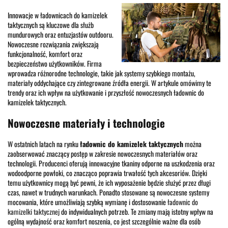
Innowacje w ładownicach do kamizelek
taktycznych są kluczowe dla służb
mundurowych oraz entuzjastów outdooru.
Nowoczesne rozwiązania zwiększają
funkcjonalność, komfort oraz
bezpieczeństwo użytkowników. Firma
wprowadza różnorodne technologie, takie jak systemy szybkiego montażu,
materiały oddychające czy zintegrowane źródła energii. W artykule omówimy te
trendy oraz ich wpływ na użytkowanie i przyszłość nowoczesnych ładownic do
kamizelek taktycznych.
Nowoczesne materiały i technologie
W ostatnich latach na rynku
ładownic do kamizelek taktycznych
można
zaobserwować znaczący postęp w zakresie nowoczesnych materiałów oraz
technologii. Producenci oferują innowacyjne tkaniny odporne na uszkodzenia oraz
wodoodporne powłoki, co znacząco poprawia trwałość tych akcesoriów. Dzięki
temu użytkownicy mogą być pewni, że ich wyposażenie będzie służyć przez długi
czas, nawet w trudnych warunkach. Ponadto stosowane są nowoczesne systemy
mocowania, które umożliwiają szybką wymianę i dostosowanie
ładownic do
kamizelki taktycznej
do indywidualnych potrzeb. Te zmiany mają istotny wpływ na
ogólną wydajność oraz komfort noszenia, co jest szczególnie ważne dla osób