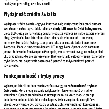
posłuży on przez długi czas bez awarii.
Wydajność źródła światła
Wydajność źródła światła odgrywa kluczową rolę w użyteczności latarek outdoor.
Wyróżniamy różne typy źródeł, takie jak
diody LED oraz żarówki halogenowe
.
Diody LED cieszą się największą popularnością ze względu na niskie zużycie energii i
długą żywotność. Moc latarek outdoor mierzy się w lumenach – im więcej
lumenów, tym jaśniej świecą. Czas pracy zależy od rodzaju baterii oraz mocy
świecenia. Modele z mocnymi diodami LED mogą świecić przez wiele godzin na
jednym ładowaniu. Porównując różne opcje, warto zwrócić uwagę na rodzaje diod
LED oraz ich praktyczne zastosowanie. Niektóre latarki outdoor oferują różnorodne
tryby świecenia, co pozwala dostosować jasność do indywidualnych potrzeb
użytkownika.
Funkcjonalność i tryby pracy
Wybierając latarki outdoor, warto zwrócić uwagę na
różnorodność trybów
świecenia
, które mogą znacznie zwiększyć ich funkcjonalność w trudnych
warunkach. Oprócz standardowego trybu jasnego, niektóre modele oferują
dodatkowe funkcje, takie jak stroboskop czy tryb oszczędzania energii. Tryb
stroboskopowy może być przydatny w sytuacjach awaryjnych, gdy konieczne jest
zwrócenie uwagi lub intensywne oświetlenie otoczenia w sposób migający. Z kolei