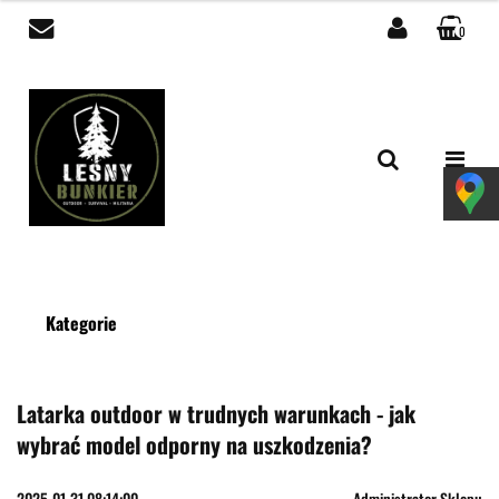
0
Zaloguj się
Zarejestruj się
Dodaj zgłoszenie
Zgody cookies
Kategorie
Latarka outdoor w trudnych warunkach - jak
wybrać model odporny na uszkodzenia?
2025-01-31 08:14:00
Administrator Sklepu