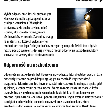
Wybór odpowiedniej latarki outdoor jest
kluczowy dla osób spędzających czas w
trudnych warunkach. W artykule
omówimy, jakie cechy powinna mieć
latarka, aby sprostać wymaganiom
użytkowników w terenie. Zwrócimy uwagę
na materiały, z których wykonano ten
produkt, oraz na jego funkcjonalność w różnych sytuacjach. Dzięki temu będzie
można podjąć świadomą decyzję i wybrać model odporny na uszkodzenia, który
sprawdzi się w wszystkich okolicznościach.
Odporność na uszkodzenia
Odporność na uszkodzenia jest kluczowa przy wyborze
latarki outdoorowej
, a różne
materiały używane do produkcji mają wpływ na trwałość i wytrzymałość
urządzenia.
Aluminium lotnicze oraz stal nierdzewna
to najlepsze opcje, gdyż
są lekkie, a jednocześnie bardzo mocne. Warto zwrócić uwagę na modele, które
przeszły testy w ekstremalnych warunkach, takie jak latarki outdoorowe czy
czołowe. Sprawdzą się one nawet podczas najtrudniejszych wypraw. Należy również
pamiętać o odpowiedniej ochronie soczewki oraz uszczelnieniach, które
zapobiegają dostawaniu się wody i kurzu do wnętrza tego sprzętu. Dzięki temu