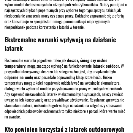
wybór modeli dostosowanych do różnych potrzeb użytkowników. Należy pamiętać o
najczęstszych błędach popełnianych przy wyborze tego typu sprzętu, takich jak
niedocenianie znaczenia mocy czy czasu pracy. Dokładne zapoznanie się z ofertą
oraz konsultacje ze specjalistami mogą pomóc uniknąć nieprzyjemnych
niespodzianek podczas korzystania z latarki w terenie.
Ekstremalne warunki wpływają na działanie
latarek
Ekstremalne warunki pogodowe, takie jak
deszcz, śnieg czy niskie
temperatury
, mogą znacząco wpłynąć na funkcjonowanie
latarek outdoor
. W
przypadku intensywnego deszczu lub śniegu ważne jest, aby urządzenie było
odporne na wodę
oraz posiadało odpowiednią klasę szczelności. Niskie
temperatury mogą z kolei negatywnie oddziaływać na wydajność akumulatora,
dlatego warto wybierać modele przystosowane do pracy w trudnych warunkach.
Aby zapewnić niezawodność latarek w ekstremalnych sytuacjach, należy zwrócić
uwagę na ich konserwację oraz prawidłowe użytkowanie. Regularne sprawdzanie
stanu akumulatora, unikanie długotrwałego narażania na wilgoć czy stosowanie
odpowiednich pokrowców ochronnych to tylko niektóre z porad, które warto mieć
na uwadze.
Kto powinien korzystać z latarek outdoorowych