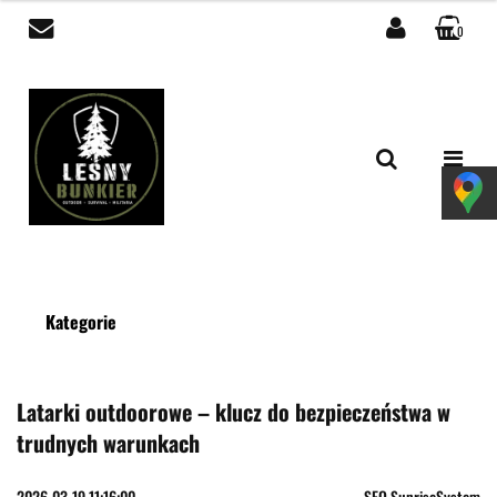
0
Zaloguj się
Zarejestruj się
Dodaj zgłoszenie
Zgody cookies
Kategorie
Latarki outdoorowe – klucz do bezpieczeństwa w
trudnych warunkach
2026-03-19 11:16:00
SEO SunriseSystem