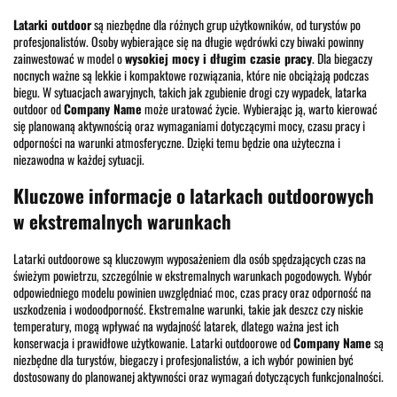
Latarki outdoor
są niezbędne dla różnych grup użytkowników, od turystów po
profesjonalistów. Osoby wybierające się na długie wędrówki czy biwaki powinny
zainwestować w model o
wysokiej mocy i długim czasie pracy
. Dla biegaczy
nocnych ważne są lekkie i kompaktowe rozwiązania, które nie obciążają podczas
biegu. W sytuacjach awaryjnych, takich jak zgubienie drogi czy wypadek, latarka
outdoor od
Company Name
może uratować życie. Wybierając ją, warto kierować
się planowaną aktywnością oraz wymaganiami dotyczącymi mocy, czasu pracy i
odporności na warunki atmosferyczne. Dzięki temu będzie ona użyteczna i
niezawodna w każdej sytuacji.
Kluczowe informacje o latarkach outdoorowych
w ekstremalnych warunkach
Latarki outdoorowe są kluczowym wyposażeniem dla osób spędzających czas na
świeżym powietrzu, szczególnie w ekstremalnych warunkach pogodowych. Wybór
odpowiedniego modelu powinien uwzględniać moc, czas pracy oraz odporność na
uszkodzenia i wodoodporność. Ekstremalne warunki, takie jak deszcz czy niskie
temperatury, mogą wpływać na wydajność latarek, dlatego ważna jest ich
konserwacja i prawidłowe użytkowanie. Latarki outdoorowe od
Company Name
są
niezbędne dla turystów, biegaczy i profesjonalistów, a ich wybór powinien być
dostosowany do planowanej aktywności oraz wymagań dotyczących funkcjonalności.