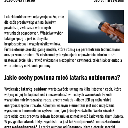
Latarki outdoorowe odgrywają ważną rolę
dla osób przebywających na świeżym
powietrzu, zwłaszcza w trudnych
warunkach pogodowych. Właściwy wybór
takiego sprzętu jest istotny dla
bezpieczeństwa i wygody użytkowników.
Firma
oferuje szeroką gamę modeli, które różnią się parametrami technicznymi
oraz przeznaczeniem. W ekstremalnych sytuacjach odpowiednia latarka może
uratować życie lub ułatwić wykonanie niezbędnych czynności, takich jak orientacja
w terenie czy udzielanie pomocy.
Jakie cechy powinna mieć latarka outdoorowa?
Wybierając
latarkę outdoor
, warto zwrócić uwagę na kilka istotnych cech, które
wpłyną na jej funkcjonalność i niezawodność w trudnych warunkach. Przede
wszystkim należy rozważyć rodzaj źródła światła - diody LED są najbardziej
energooszczędne i trwałe. Kolejnym ważnym elementem jest moc urządzenia,
wyrażana w lumenach; im wyższa moc, tym jaśniejsze światło. Warto również
sprawdzić czas pracy na jednym ładowaniu oraz możliwość ładowania akumulatora.
W przypadku latarek taktycznych istotna jest także
odporność na uszkodzenia
oraz wodoodporność
.
Latarka outdoor
od
Company Name
oferuje szeroki