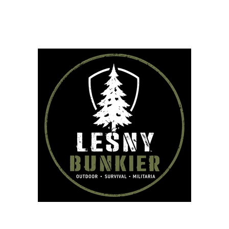
PLECAKI
TORBY
OUTDOOR
STRZELECTWO
SPRZĘT I W
VIVAL
AKCESORIA
BESTSELLERY
NOWOŚCI