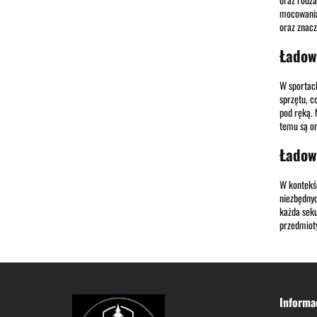
mocowania,
oraz znacz
Ładow
W sportach
sprzętu, c
pod ręką. 
temu są on
Ładow
W kontekśc
niezbędnyc
każda sek
przedmioty
Informa