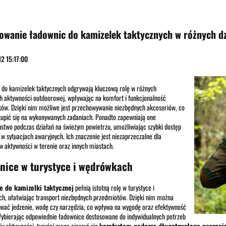
OOR
STRZELECTWO
SPRZĘT I WYPOSAŻENIE
SAMOOBRONA
SURVIVAL
owanie ładownic do kamizelek taktycznych w różnych d
2 15:17:00
do kamizelek taktycznych odgrywają kluczową rolę w różnych
h aktywności outdoorowej, wpływając na komfort i funkcjonalność
ów. Dzięki nim możliwe jest przechowywanie niezbędnych akcesoriów, co
upić się na wykonywanych zadaniach. Ponadto zapewniają one
stwo podczas działań na świeżym powietrzu, umożliwiając szybki dostęp
 w sytuacjach awaryjnych. Ich znaczenie jest niezaprzeczalne dla
w aktywności w terenie oraz innych miastach.
nice w turystyce i wędrówkach
e do kamizelki taktycznej
pełnią istotną rolę w turystyce i
h, ułatwiając transport niezbędnych przedmiotów. Dzięki nim można
ać jedzenie, wodę czy narzędzia, co wpływa na wygodę oraz efektywność
ybierając odpowiednie ładownice dostosowane do indywidualnych potrzeb
ju aktywności, turyści mogą cieszyć się
komfortem podczas długotrwałego noszeni