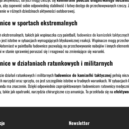
 aby zapewnić sobie odpowiednią stabilność i łatwy dostęp do przechowywanych rzeczy. 
enie w różnych dziedzinach aktywności outdoorowej.
nice w sportach ekstremalnych
 ekstremalnych, takich jak wspinaczka czy paintball,
ładownice do kamizelek taktycznyc
o jest istotne w sytuacjach wymagających błyskawicznej reakcji. Wspinacze mogą przecho
Natomiast w paintballu ładownice pozwalają na przechowywanie nabojów i innych elementó
i w stanie sprawniej poruszać się i reagować na zmieniające się warunki.
nice w działaniach ratunkowych i militarnych
ie działań ratunkowych i militarnych
ładownice do kamizelki taktycznej
pełnią niez
h narzędzi oraz sprzętu, co jest szczególnie istotne w trudnych warunkach. W sytuacjach
unda ma znaczenie. Dzięki odpowiednio zaprojektowanym ładownicom ratownicy medyczni 
, takie jak opatrunki, narzędzia chirurgiczne czy amunicja. To przekłada się na
efektywn
cje
Newsletter