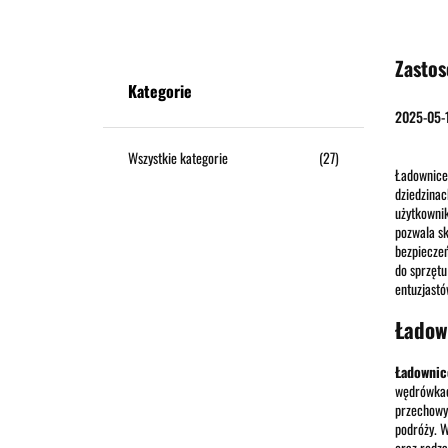
ODZIEŻ
BUTY
PLECAKI
TORBY
OUTD
Zastos
Kategorie
2025-05-1
Wszystkie kategorie
(27)
Ładownice 
dziedzinac
użytkownik
pozwala sk
bezpieczeń
do sprzętu
entuzjastó
Ładow
Ładownic
wędrówkac
przechowyw
podróży. W
oraz rodza