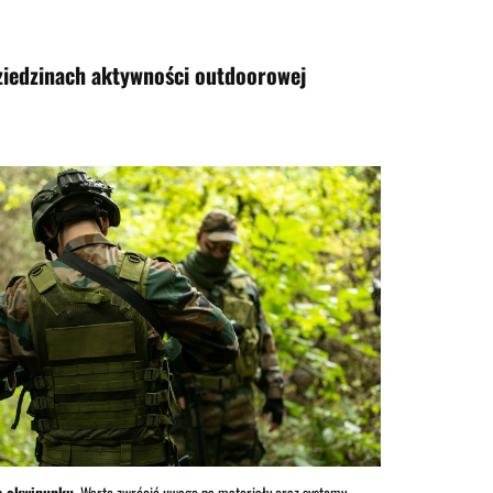
AKCESORIA
BESTSELLERY
NOWOŚCI
ziedzinach aktywności outdoorowej
a ekwipunku
. Warto zwrócić uwagę na materiały oraz systemy