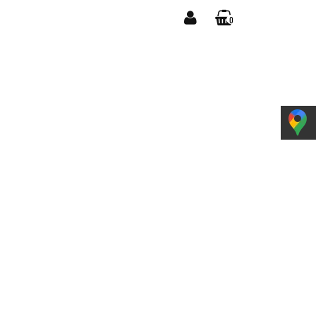
0
YPOSAŻENIE
Zaloguj się
Koszyk jest pusty
Zarejestruj się
Dodaj zgłoszenie
Zgody cookies
x
Do bezpłatnej dostawy brakuje
-,--
DARMOWA DOSTAWA!
Suma
0,00 zł
Cena uwzględnia rabaty