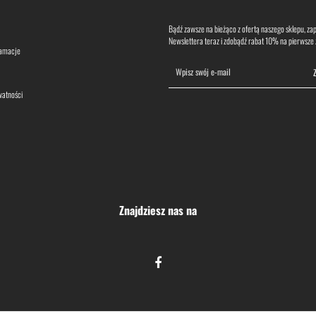
Bądź zawsze na bieżąco z ofertą naszego sklepu, zapi
Newslettera teraz i zdobądź rabat 10% na pierwsze
lamacje
watności
Znajdziesz nas na