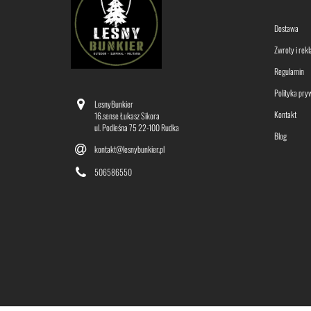
Dostawa
Zwroty i rek
Regulamin
Polityka pry
LesnyBunkier
Kontakt
16.sense Łukasz Sikora
ul. Podleśna 75 22-100 Rudka
Blog
kontakt@lesnybunkier.pl
506586550