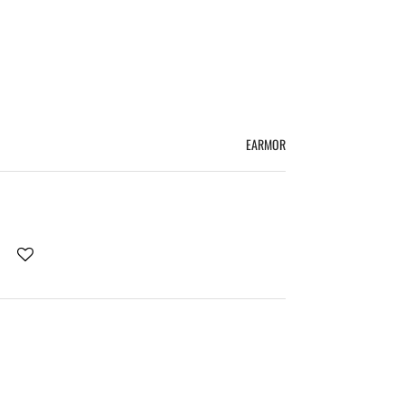
AKCESORIA
BESTSELLERY
NOWOŚCI
EARMOR