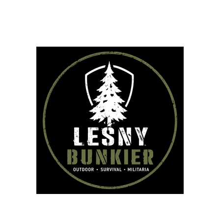
PLECAKI
TORBY
OUTDOOR
STRZELECTWO
SPRZĘT I W
VIVAL
AKCESORIA
BESTSELLERY
NOWOŚCI