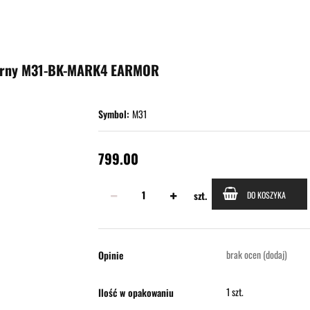
OOR
STRZELECTWO
SPRZĘT I WYPOSAŻENIE
SAMOOBRONA
SURVIVAL
zarny M31-BK-MARK4 EARMOR
Symbol:
M31
799.00
szt.
DO KOSZYKA
brak ocen
(dodaj)
Opinie
1 szt.
Ilość w opakowaniu