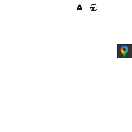
0
YPOSAŻENIE
Zaloguj się
Koszyk jest pusty
Zarejestruj się
Dodaj zgłoszenie
Zgody cookies
x
Do bezpłatnej dostawy brakuje
-,--
DARMOWA DOSTAWA!
Suma
0,00 zł
Cena uwzględnia rabaty