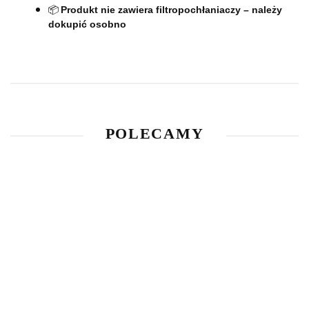
📦
Produkt nie zawiera filtropochłaniaczy – należy
dokupić osobno
POLECAMY
Luneta
biegowa
Aktywne
Spodnie
LPVO
ochronniki
1149.00
VANGUARD
Tauron
Maska
słuchu
799.00
Combat
799.90