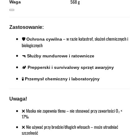
568 g
Waga
Zastosowanie:
🛡️
– w razie katastrof, skażeń chemicznych i
Ochrona cywilna
biologicznych
🔫
Służby mundurowe i ratownicze
🏕️
Prepperski i survivalowy sprzęt awaryjny
🧪
Przemysł chemiczny i laboratoryjny
Uwaga!
❌ Maska nie zapewnia tlenu – nie stosować przy zawartości O₂ <
17%
❌ Nie używać przy brodzie/długich włosach – może utrudniać
szczelność