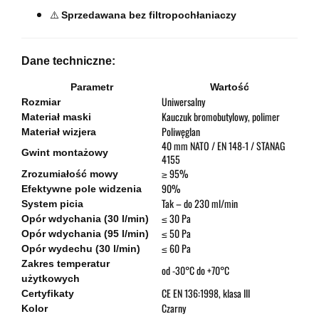
⚠️
Sprzedawana bez filtropochłaniaczy
Dane techniczne:
Parametr
Wartość
Uniwersalny
Rozmiar
Kauczuk bromobutylowy, polimer
Materiał maski
Poliwęglan
Materiał wizjera
40 mm NATO / EN 148-1 / STANAG
Gwint montażowy
4155
≥ 95%
Zrozumiałość mowy
90%
Efektywne pole widzenia
Tak – do 230 ml/min
System picia
≤ 30 Pa
Opór wdychania (30 l/min)
≤ 50 Pa
Opór wdychania (95 l/min)
≤ 60 Pa
Opór wydechu (30 l/min)
Zakres temperatur
od -30°C do +70°C
użytkowych
CE EN 136:1998, klasa III
Certyfikaty
Czarny
Kolor