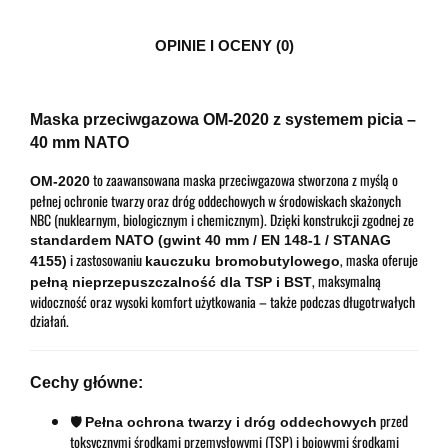
OPINIE I OCENY (0)
Maska przeciwgazowa OM-2020 z systemem picia –
40 mm NATO
to zaawansowana maska przeciwgazowa stworzona z myślą o
OM-2020
pełnej ochronie twarzy oraz dróg oddechowych w środowiskach skażonych
NBC (nuklearnym, biologicznym i chemicznym). Dzięki konstrukcji zgodnej ze
standardem NATO (gwint 40 mm / EN 148-1 / STANAG
i zastosowaniu
, maska oferuje
4155)
kauczuku bromobutylowego
, maksymalną
pełną nieprzepuszczalność dla TSP i BST
widoczność oraz wysoki komfort użytkowania – także podczas długotrwałych
działań.
Cechy główne:
🛡️
przed
Pełna ochrona twarzy i dróg oddechowych
toksycznymi środkami przemysłowymi (TSP) i bojowymi środkami