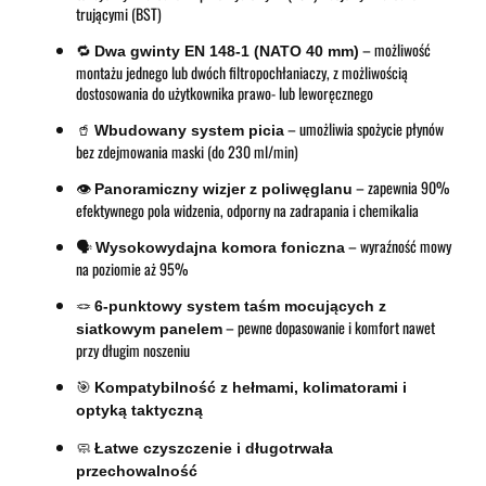
trującymi (BST)
🔁
– możliwość
Dwa gwinty EN 148-1 (NATO 40 mm)
montażu jednego lub dwóch filtropochłaniaczy, z możliwością
dostosowania do użytkownika prawo- lub leworęcznego
🥤
– umożliwia spożycie płynów
Wbudowany system picia
bez zdejmowania maski (do 230 ml/min)
👁️
– zapewnia 90%
Panoramiczny wizjer z poliwęglanu
efektywnego pola widzenia, odporny na zadrapania i chemikalia
🗣️
– wyraźność mowy
Wysokowydajna komora foniczna
na poziomie aż 95%
🪢
6-punktowy system taśm mocujących z
– pewne dopasowanie i komfort nawet
siatkowym panelem
przy długim noszeniu
🎯
Kompatybilność z hełmami, kolimatorami i
optyką taktyczną
🧼
Łatwe czyszczenie i długotrwała
przechowalność