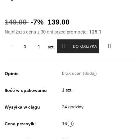
149.00
-7%
139.00
Najniższa cena z 30 dni przed promocją:
125.1
szt.
DO KOSZYKA
brak ocen
(dodaj)
Opinie
1 szt.
Ilość w opakowaniu
24 godziny
Wysyłka w ciągu
16
Cena przesyłki