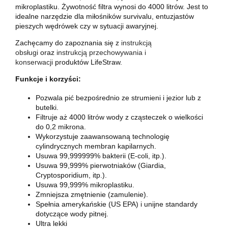
mikroplastiku. Żywotność filtra wynosi do 4000 litrów. Jest to
idealne narzędzie dla miłośników survivalu, entuzjastów
pieszych wędrówek czy w sytuacji awaryjnej.
Zachęcamy do zapoznania się z
instrukcją
obsługi
oraz
instrukcją przechowywania i
konserwacji
produktów LifeStraw.
Funkcje i korzyści:
Pozwala pić bezpośrednio ze strumieni i jezior lub z
butelki.
Filtruje aż 4000 litrów wody z cząsteczek o wielkości
do 0,2 mikrona.
Wykorzystuje zaawansowaną technologię
cylindrycznych membran kapilarnych.
Usuwa 99,999999% bakterii (E-coli, itp.).
Usuwa 99,999% pierwotniaków (Giardia,
Cryptosporidium, itp.).
Usuwa 99,999% mikroplastiku.
Zmniejsza zmętnienie (zamulenie).
Spełnia amerykańskie (US EPA) i unijne standardy
dotyczące wody pitnej.
Ultra lekki