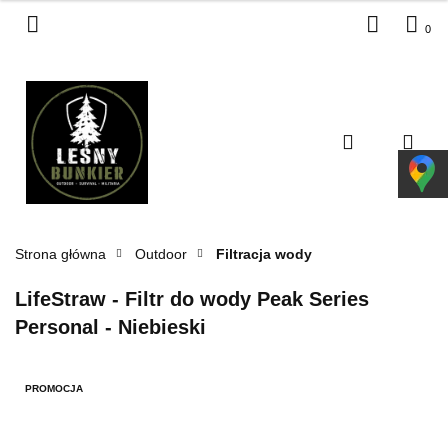
0
Zaloguj się
Zarejestruj się
Dodaj zgłoszenie
Zgody cookies
Strona główna
Outdoor
Filtracja wody
LifeStraw - Filtr do wody Peak Series
Personal - Niebieski
PROMOCJA