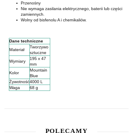
Przenośny
Nie wymaga zasilania elektrycznego, baterii lub części
zamiennych.
Wolny od bisfenolu A i chemikaliów.
Dane techniczne
Tworzywo
Materiał
sztuczne
195 x 47
Wymiary
mm
Mountain
Kolor
Blue
Żywotność
4000 L
Waga
68 g
POLECAMY