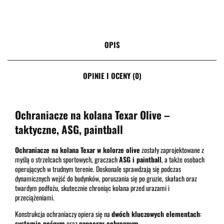
OPIS
OPINIE I OCENY (0)
Ochraniacze na kolana Texar Olive –
taktyczne, ASG, paintball
Ochraniacze na kolana Texar w kolorze olive
zostały zaprojektowane z
myślą o strzelcach sportowych, graczach
ASG i paintball
, a także osobach
operujących w trudnym terenie. Doskonale sprawdzają się podczas
dynamicznych wejść do budynków, poruszania się po gruzie, skałach oraz
twardym podłożu, skutecznie chroniąc kolana przed urazami i
przeciążeniami.
Konstrukcja ochraniaczy opiera się na
dwóch kluczowych elementach
:
systemie nośnym
oraz
pancerzu ochronnym
.