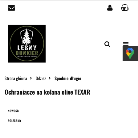
0
Zaloguj się
Zarejestruj się
Dodaj zgłoszenie
Zgody cookies
Strona główna
Odzież
Spodnie długie
Ochraniacze na kolana olive TEXAR
NOWOŚĆ
POLECAMY