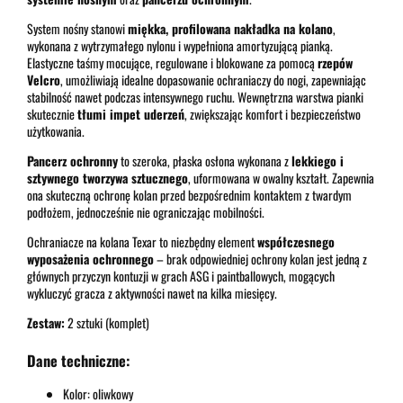
System nośny stanowi
miękka, profilowana nakładka na kolano
,
wykonana z wytrzymałego nylonu i wypełniona amortyzującą pianką.
Elastyczne taśmy mocujące, regulowane i blokowane za pomocą
rzepów
Velcro
, umożliwiają idealne dopasowanie ochraniaczy do nogi, zapewniając
stabilność nawet podczas intensywnego ruchu. Wewnętrzna warstwa pianki
skutecznie
tłumi impet uderzeń
, zwiększając komfort i bezpieczeństwo
użytkowania.
Pancerz ochronny
to szeroka, płaska osłona wykonana z
lekkiego i
sztywnego tworzywa sztucznego
, uformowana w owalny kształt. Zapewnia
ona skuteczną ochronę kolan przed bezpośrednim kontaktem z twardym
podłożem, jednocześnie nie ograniczając mobilności.
Ochraniacze na kolana Texar to niezbędny element
współczesnego
wyposażenia ochronnego
– brak odpowiedniej ochrony kolan jest jedną z
głównych przyczyn kontuzji w grach ASG i paintballowych, mogących
wykluczyć gracza z aktywności nawet na kilka miesięcy.
Zestaw:
2 sztuki (komplet)
Dane techniczne:
Kolor: oliwkowy