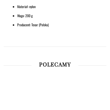
Materiał: nylon
Waga: 200 g
Producent: Texar (Polska)
POLECAMY
Luneta
biegowa