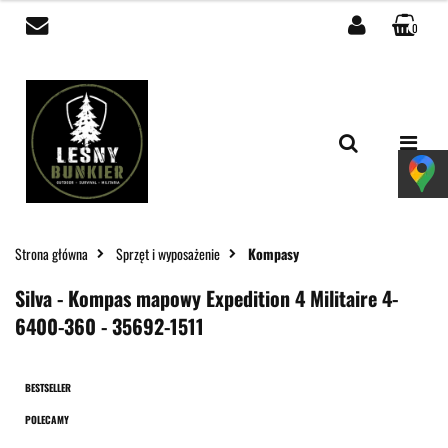
0
Zaloguj się
Zarejestruj się
Dodaj zgłoszenie
Zgody cookies
Strona główna
Sprzęt i wyposażenie
Kompasy
Silva - Kompas mapowy Expedition 4 Militaire 4-
6400-360 - 35692-1511
BESTSELLER
POLECAMY