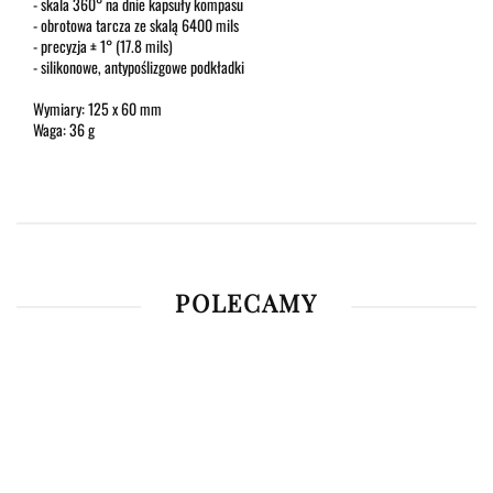
- skala 360° na dnie kapsuły kompasu
- obrotowa tarcza ze skalą 6400 mils
- precyzja ± 1° (17.8 mils)
- silikonowe, antypoślizgowe podkładki
Wymiary: 125 x 60 mm
Waga: 36 g
POLECAMY
Luneta