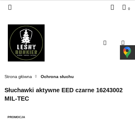
0
Zaloguj się
Zarejestruj się
Dodaj zgłoszenie
Zgody cookies
Strona główna
Ochrona słuchu
Słuchawki aktywne EED czarne 16243002
MIL-TEC
PROMOCJA