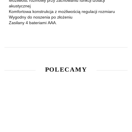
Możliwość rozmowy przy zachowaniu funkcji izolacji
akustycznej
Komfortowa konstrukcja z możliwością regulacji rozmiaru
Wygodny do noszenia po złożeniu
Zasilany 4 bateriami AAA.
POLECAMY
Luneta
biegowa
Aktywne
Spodnie