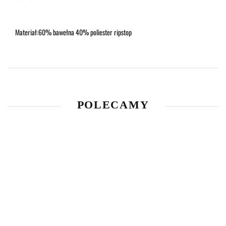
Materiał:
60% bawełna 40% poliester ripstop
POLECAMY
Luneta
biegowa
Aktywne
Spodnie
LPVO
ochronniki
1149.00
VANGUARD
Tauron
Maska
słuchu