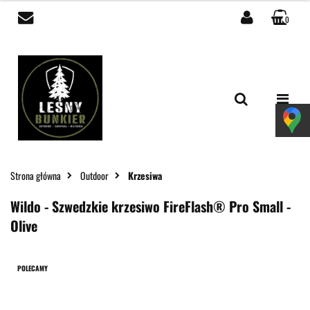
0
Zaloguj się
Zarejestruj się
Dodaj zgłoszenie
Zgody cookies
Strona główna
Outdoor
Krzesiwa
Wildo - Szwedzkie krzesiwo FireFlash® Pro Small -
Olive
POLECAMY