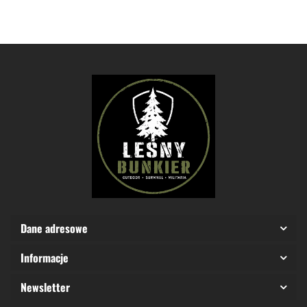
SFP
GWP-DFM
MARK
ACTION
Czarna
IP67
Walker's
EARM
Vector
Optics
Dane adresowe
Informacje
Newsletter