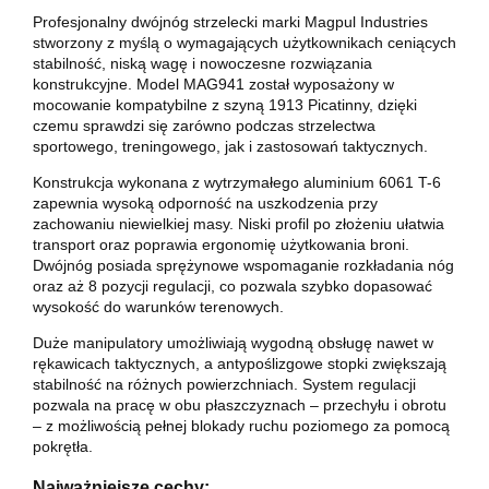
Profesjonalny dwójnóg strzelecki marki
Magpul Industries
stworzony z myślą o wymagających użytkownikach ceniących
stabilność, niską wagę i nowoczesne rozwiązania
konstrukcyjne. Model MAG941 został wyposażony w
mocowanie kompatybilne z szyną 1913 Picatinny, dzięki
czemu sprawdzi się zarówno podczas strzelectwa
sportowego, treningowego, jak i zastosowań taktycznych.
Konstrukcja wykonana z wytrzymałego aluminium 6061 T-6
zapewnia wysoką odporność na uszkodzenia przy
zachowaniu niewielkiej masy. Niski profil po złożeniu ułatwia
transport oraz poprawia ergonomię użytkowania broni.
Dwójnóg posiada sprężynowe wspomaganie rozkładania nóg
oraz aż 8 pozycji regulacji, co pozwala szybko dopasować
wysokość do warunków terenowych.
Duże manipulatory umożliwiają wygodną obsługę nawet w
rękawicach taktycznych, a antypoślizgowe stopki zwiększają
stabilność na różnych powierzchniach. System regulacji
pozwala na pracę w obu płaszczyznach – przechyłu i obrotu
– z możliwością pełnej blokady ruchu poziomego za pomocą
pokrętła.
Najważniejsze cechy: