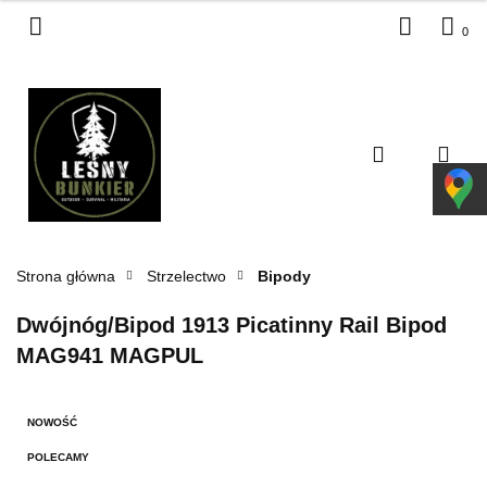
0
Zaloguj się
Zarejestruj się
Dodaj zgłoszenie
Zgody cookies
Strona główna
Strzelectwo
Bipody
Dwójnóg/Bipod 1913 Picatinny Rail Bipod
MAG941 MAGPUL
NOWOŚĆ
POLECAMY