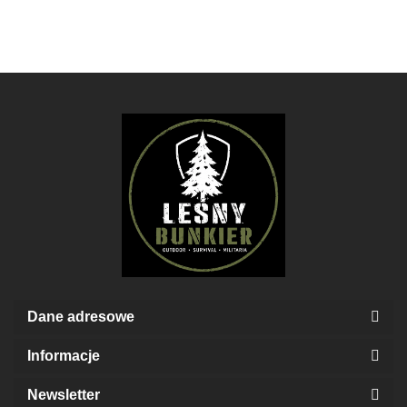
SFP
picia + bidon
GWP-DFM
ACTION
IP67
Czarna
Walker's
Vector
Optics
Dane adresowe
Informacje
Newsletter