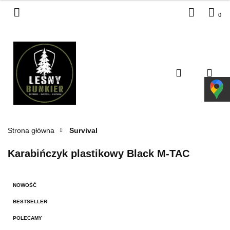
0
Zaloguj się
Zarejestruj się
Dodaj zgłoszenie
Zgody cookies
Strona główna
Survival
Karabińczyk plastikowy Black M-TAC
NOWOŚĆ
BESTSELLER
POLECAMY