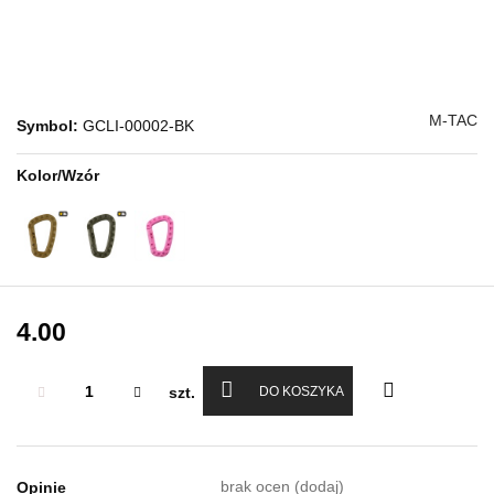
M-TAC
Symbol:
GCLI-00002-BK
Kolor/Wzór
4.00
szt.
DO KOSZYKA
brak ocen
(dodaj)
Opinie