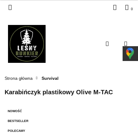
0
Zaloguj się
Zarejestruj się
Dodaj zgłoszenie
Zgody cookies
Strona główna
Survival
Karabińczyk plastikowy Olive M-TAC
NOWOŚĆ
BESTSELLER
POLECAMY