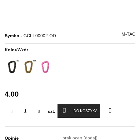
M-TAC
Symbol:
GCLI-00002-OD
Kolor/Wzór
4.00
szt.
DO KOSZYKA
brak ocen
(dodaj)
Opinie