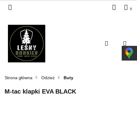
0
Zaloguj się
Zarejestruj się
Dodaj zgłoszenie
Zgody cookies
Strona główna
Odzież
Buty
M-tac klapki EVA BLACK