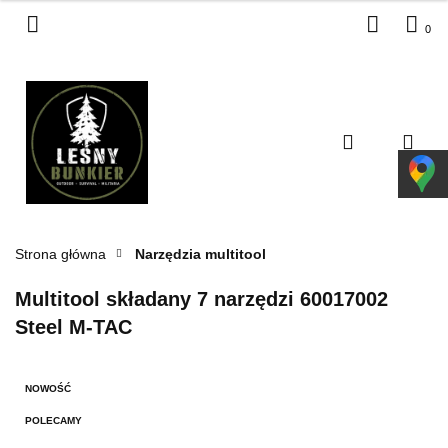
0
Zaloguj się
Zarejestruj się
Dodaj zgłoszenie
Zgody cookies
Strona główna
Narzędzia multitool
Multitool składany 7 narzędzi 60017002
Steel M-TAC
NOWOŚĆ
POLECAMY