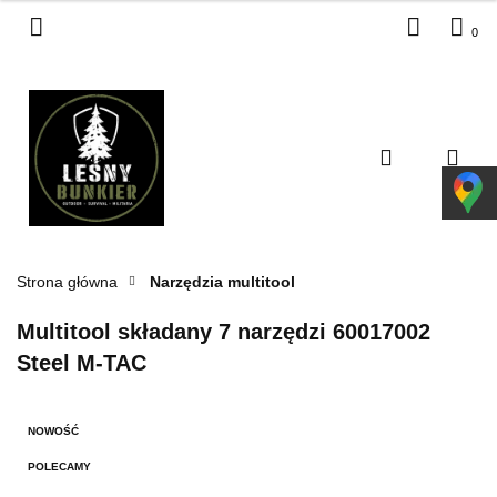
0
Zaloguj się
Zarejestruj się
Dodaj zgłoszenie
Zgody cookies
Strona główna
Narzędzia multitool
Multitool składany 7 narzędzi 60017002
Steel M-TAC
NOWOŚĆ
POLECAMY